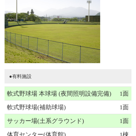
●有料施設
軟式野球場 本球場 (夜間照明設備完備)
1面
軟式野球場(補助球場)
1面
サッカー場(土系グラウンド)
1面
体育センター(体育館)
1棟