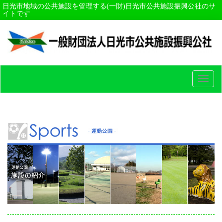
日光市地域の公共施設を管理する(一財)日光市公共施設振興公社のサ
イトです
Togg
navi