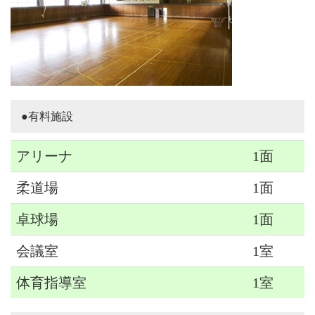
●有料施設
アリーナ
1面
柔道場
1面
卓球場
1面
会議室
1室
体育指導室
1室